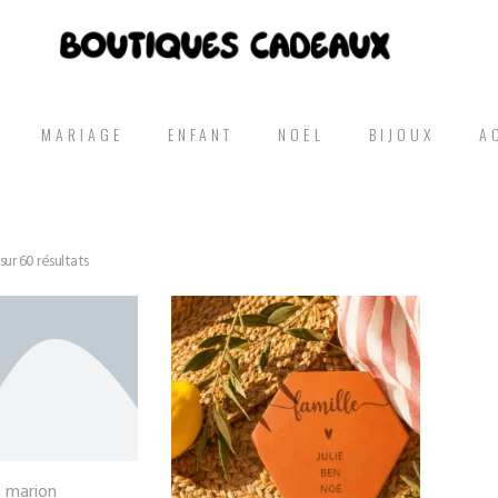
MARIAGE
ENFANT
NOËL
BIJOUX
A
sur 60 résultats
t marion