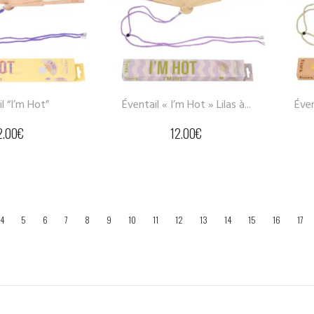
l “I’m Hot”
Éventail « I’m Hot » Lilas à...
Éven
2.00
€
12.00
€
4
5
6
7
8
9
10
11
12
13
14
15
16
17