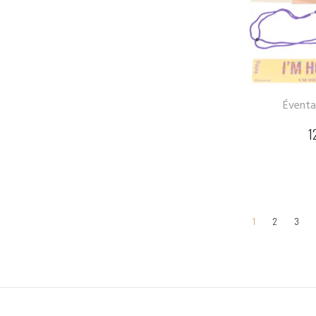
Éventai
1
1
2
3