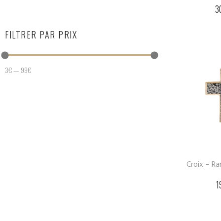
3
FILTRER PAR PRIX
3
€
—
99
€
Croix – R
1