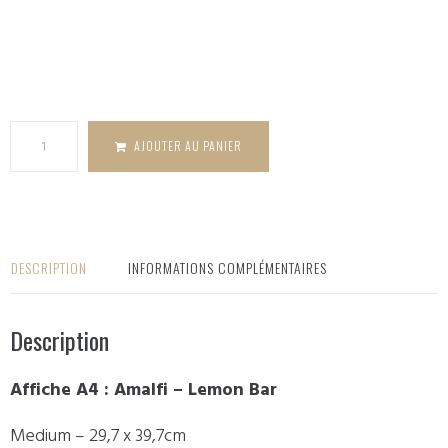
quantité
de Affiche
A4 - Amalfi
- Lemon
bar
AJOUTER AU PANIER
DESCRIPTION
INFORMATIONS COMPLÉMENTAIRES
Description
Affiche A4 : Amalfi – Lemon Bar
Medium – 29,7 x 39,7cm