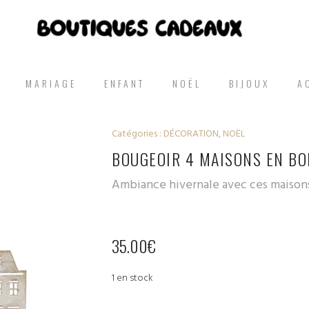
MARIAGE
ENFANT
NOËL
BIJOUX
A
Catégories :
DÉCORATION
,
NOËL
BOUGEOIR 4 MAISONS EN BO
Ambiance hivernale avec ces maisons
35.00
€
1 en stock
quantité