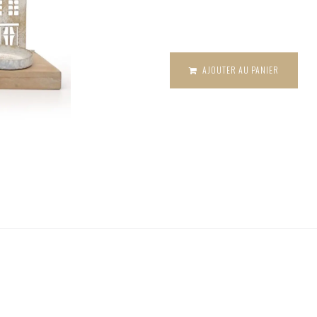
de
Bougeoir 4
maisons en
bois et
métal
AJOUTER AU PANIER