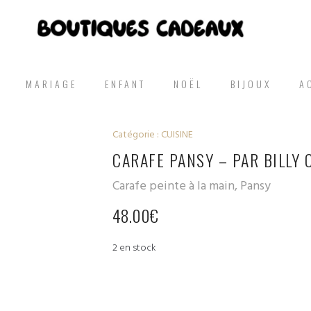
MARIAGE
ENFANT
NOËL
BIJOUX
A
Catégorie :
CUISINE
CARAFE PANSY – PAR BILLY 
Carafe peinte à la main, Pansy
48.00
€
2 en stock
quantité
de Carafe
Pansy - Par