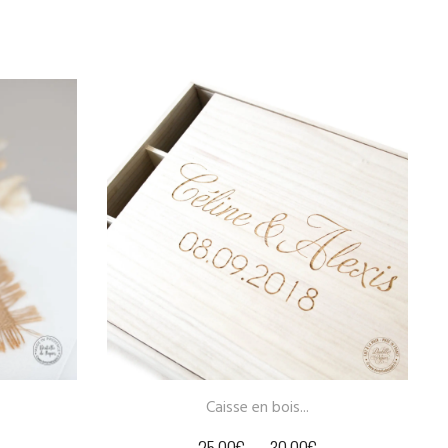
s...
Duo cube bois...