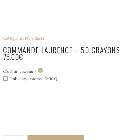
Catégorie :
Non classé
COMMANDE LAURENCE – 50 CRAYONS
75.00
€
?
C'est un cadeau ?
Emballage cadeau (2.00€)
quantité
de
Commande
Laurence -
50 crayons