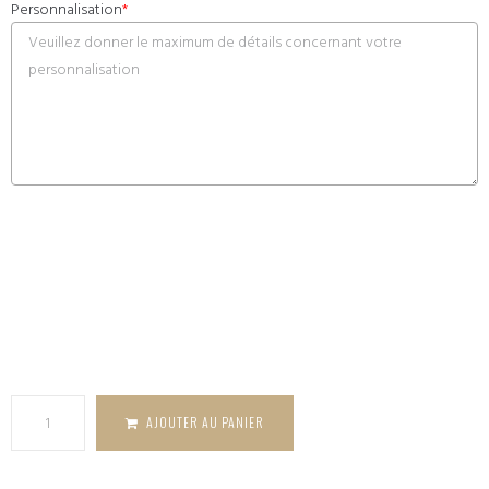
Personnalisation
*
quantité
de
Suspension
couronne
houx en
bois
AJOUTER AU PANIER