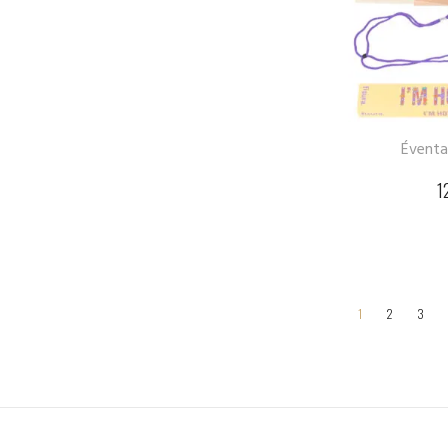
Éventai
1
1
2
3