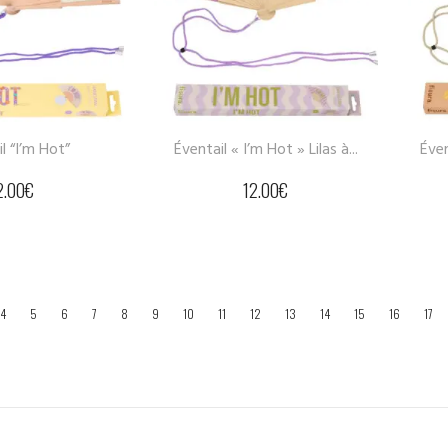
l “I’m Hot”
Éventail « I’m Hot » Lilas à...
Éven
2.00
€
12.00
€
4
5
6
7
8
9
10
11
12
13
14
15
16
17