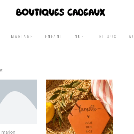
MARIAGE
ENFANT
NOËL
BIJOUX
A
at
t marion