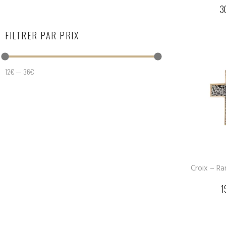
3
FILTRER PAR PRIX
12
€
—
36
€
Croix – R
1