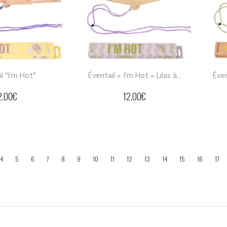
l “I’m Hot”
Éventail « I’m Hot » Lilas à...
Éven
2.00
€
12.00
€
4
5
6
7
8
9
10
11
12
13
14
15
16
17