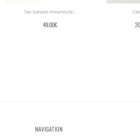
Carreau terre cuite...
20.00
€
–
23.00
€
NAVIGATION