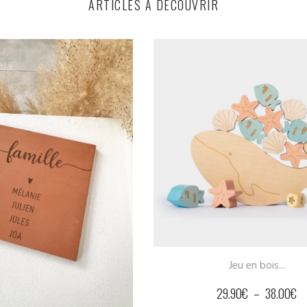
ARTICLES À DÉCOUVRIR
Boule de Noël...
Jeu en bois...
10.00
€
.90
€
–
38.00
€