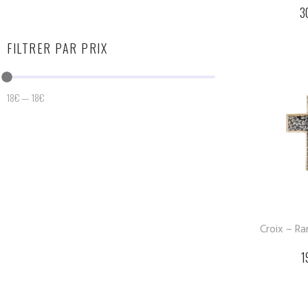
3
FILTRER PAR PRIX
18
€
—
18
€
Croix – R
1