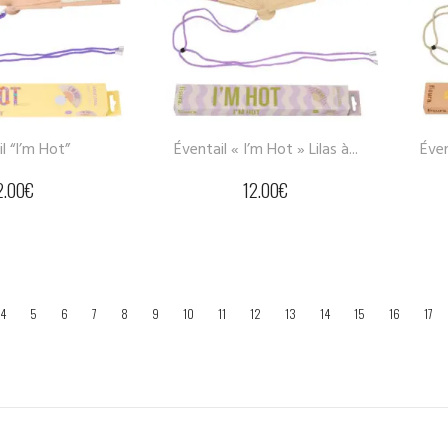
l “I’m Hot”
Éventail « I’m Hot » Lilas à...
Éven
2.00
€
12.00
€
4
5
6
7
8
9
10
11
12
13
14
15
16
17