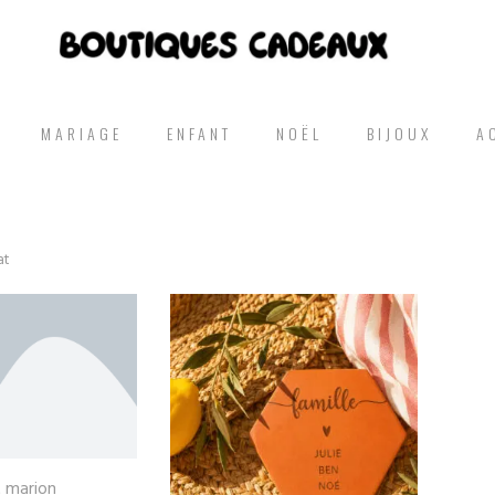
MARIAGE
ENFANT
NOËL
BIJOUX
A
at
t marion