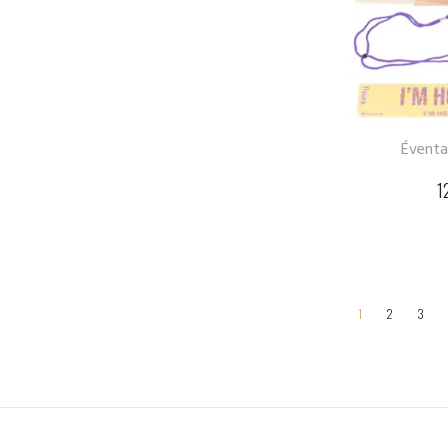
Éventai
1
1
2
3