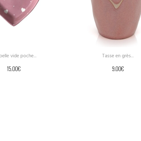
asse en grès...
9.00
€
Porte clés –...
18.00
€