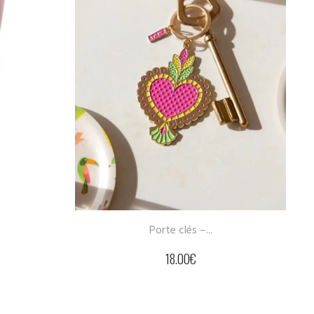
Ampoule LED texte...
32.00
€