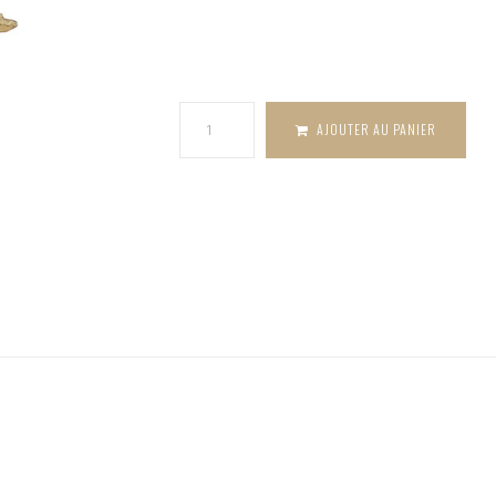
Ex-voto -
Coeur
sacré doré
17 cm
AJOUTER AU PANIER