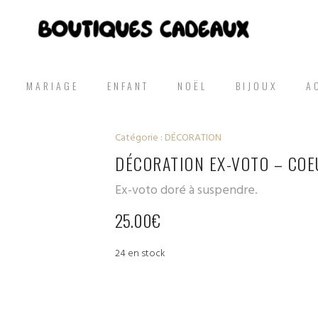
MARIAGE
ENFANT
NOËL
BIJOUX
A
Catégorie :
DÉCORATION
DÉCORATION EX-VOTO – COE
Ex-voto doré à suspendre.
25.00
€
24 en stock
quantité
de
Décoration