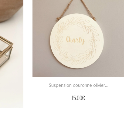
ivier...
Coffee lover –...
17.00
€