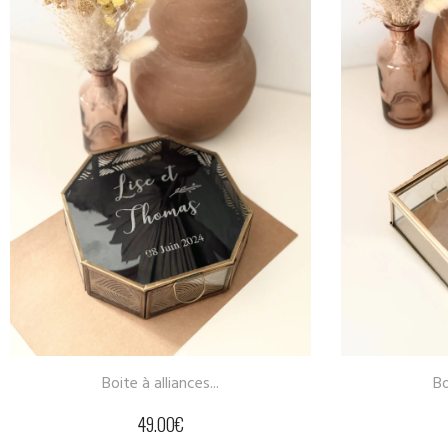
Boite à alliances...
39.00
€