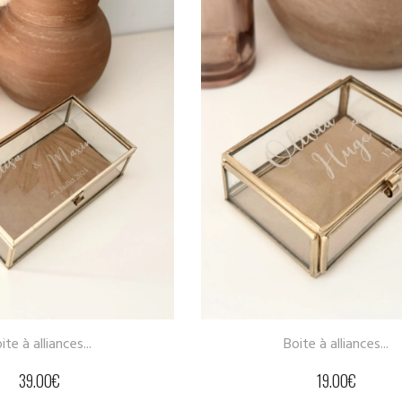
Suspension couronne ol
15.00
€
Boite à alliances...
19.00
€