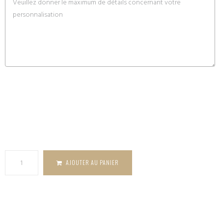
quantité de
Coffret
Sommelier
en bois -
personnalisé
AJOUTER AU PANIER