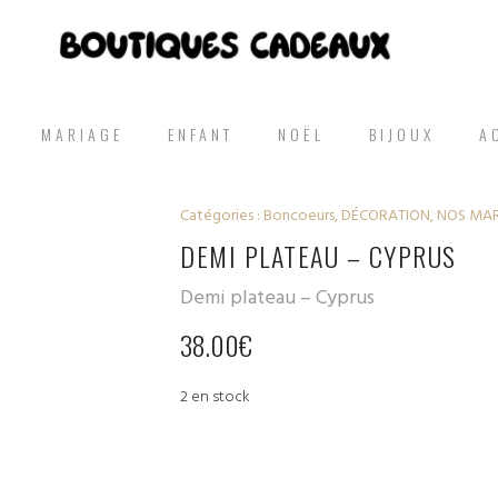
MARIAGE
ENFANT
NOËL
BIJOUX
A
Catégories :
Boncoeurs
,
DÉCORATION
,
NOS MA
DEMI PLATEAU – CYPRUS
Demi plateau – Cyprus
38.00
€
2 en stock
quantité
de Demi
plateau -