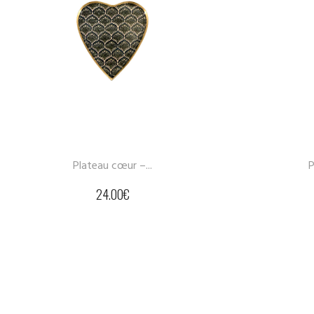
u cœur –...
Plateau duo –...
4.00
€
30.00
€