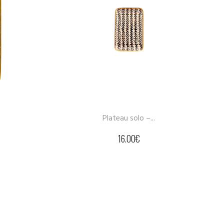
Plateau solo –...
Demi plat
16.00
€
38.0