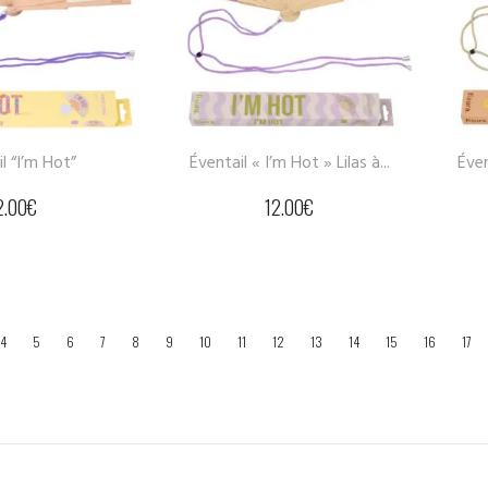
l “I’m Hot”
Éventail « I’m Hot » Lilas à...
Éven
2.00
€
12.00
€
4
5
6
7
8
9
10
11
12
13
14
15
16
17