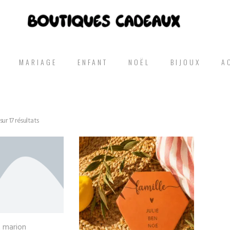
MARIAGE
ENFANT
NOËL
BIJOUX
A
ur 17 résultats
t marion