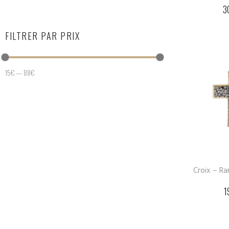
3
FILTRER PAR PRIX
15
€
—
88
€
Croix – R
1