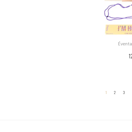
Éventai
1
1
2
3