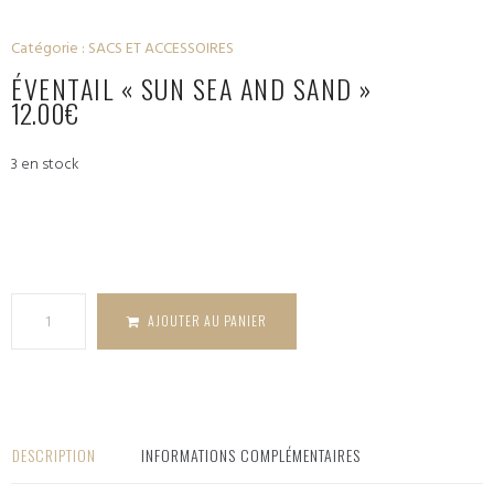
Catégorie :
SACS ET ACCESSOIRES
ÉVENTAIL « SUN SEA AND SAND »
12.00
€
3 en stock
quantité
de Éventail
"Sun Sea
and Sand"
AJOUTER AU PANIER
DESCRIPTION
INFORMATIONS COMPLÉMENTAIRES