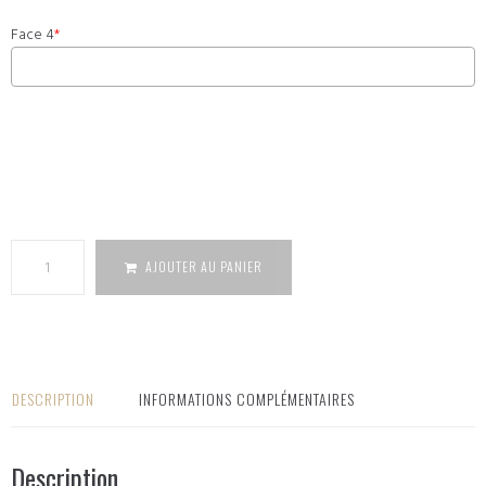
Face 4
*
quantité
de Cube
bois couple
GM
AJOUTER AU PANIER
DESCRIPTION
INFORMATIONS COMPLÉMENTAIRES
Description