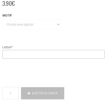
3.90
€
MOTIF
Lettre
*
quantité
de Cube
lettres
AJOUTER AU PANIER