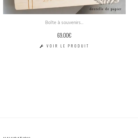
venirs...
Cube hêtre à
0
€
24.00
€
 PRODUIT
VOIR LE P