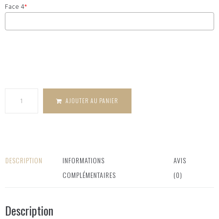
Face 4
*
quantité
de Cube
bois Family
AJOUTER AU PANIER
DESCRIPTION
INFORMATIONS
AVIS
COMPLÉMENTAIRES
(0)
Description