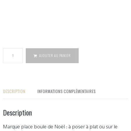
quantité
de Marque
place Boule
de Noël en
bois
AJOUTER AU PANIER
DESCRIPTION
INFORMATIONS COMPLÉMENTAIRES
Description
Marque place boule de Noël : à poser à plat ou sur le