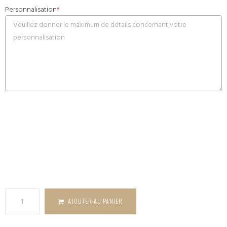
Personnalisation
*
quantité
de
Suspension
couronne
olivier en
bois gravé
AJOUTER AU PANIER