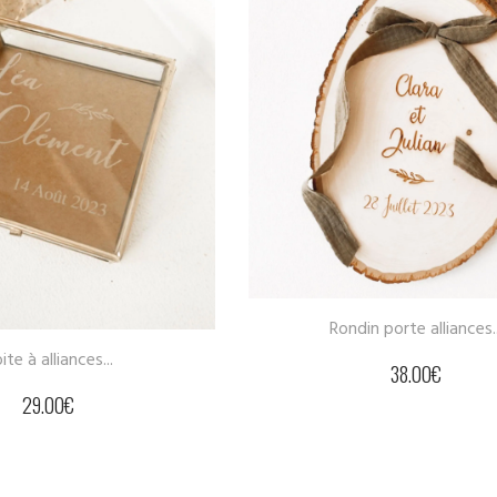
Suspension en bois...
6.00
€
n porte alliances...
38.00
€