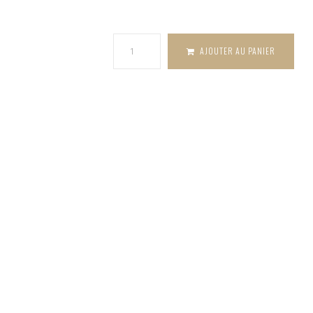
Étoile
filante
AJOUTER AU PANIER