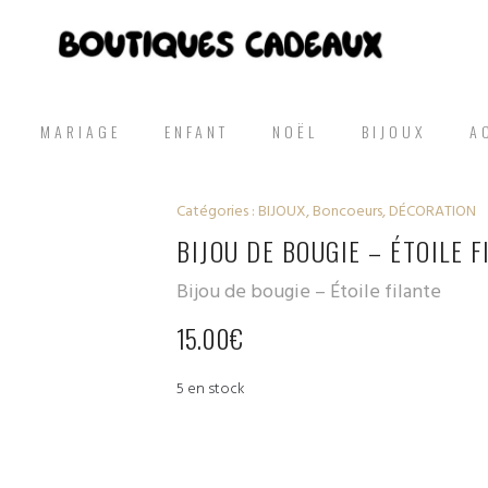
MARIAGE
ENFANT
NOËL
BIJOUX
A
Catégories :
BIJOUX
,
Boncoeurs
,
DÉCORATION
BIJOU DE BOUGIE – ÉTOILE F
Bijou de bougie – Étoile filante
15.00
€
5 en stock
quantité
de Bijou de
bougie -