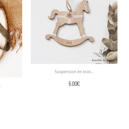
Mot décoration –...
18.00
€