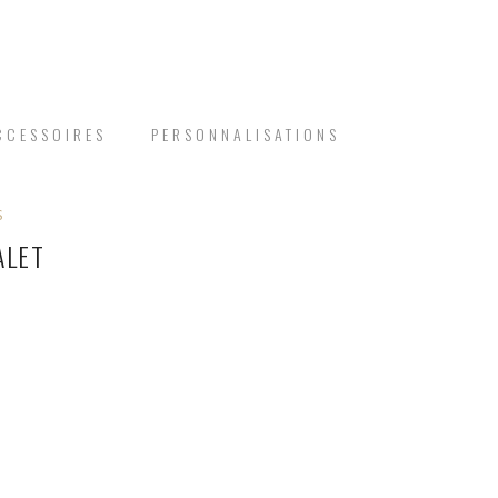
CCESSOIRES
PERSONNALISATIONS
S
ALET