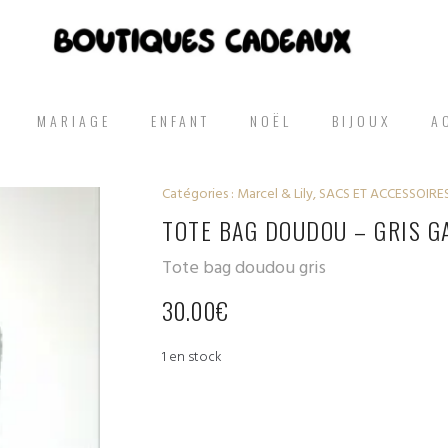
MARIAGE
ENFANT
NOËL
BIJOUX
A
Catégories :
Marcel & Lily
,
SACS ET ACCESSOIRE
TOTE BAG DOUDOU – GRIS G
Tote bag doudou gris
30.00
€
1 en stock
quantité
de Tote
bag