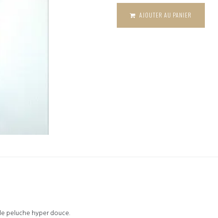
doudou -
gris galet
AJOUTER AU PANIER
lle peluche hyper douce.