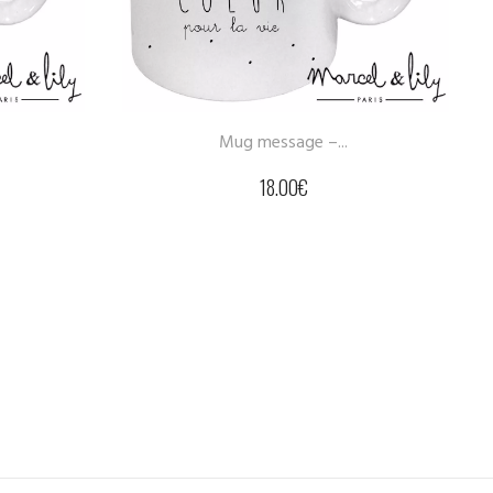
Mug message –...
Mug m
18.00
€