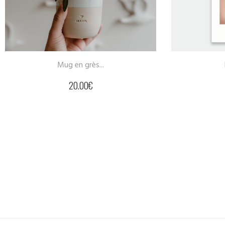
ug en grès...
Porte clés –...
20.00
€
18.00
€