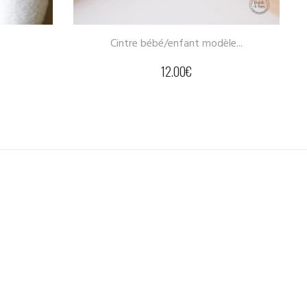
dèle...
Crayon papier bois...
5.00
€