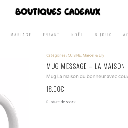
MARIAGE
ENFANT
NOËL
BIJOUX
A
Catégories :
CUISINE
,
Marcel & Lily
MUG MESSAGE – LA MAISON
Mug La maison du bonheur avec couve
18.00
€
Rupture de stock